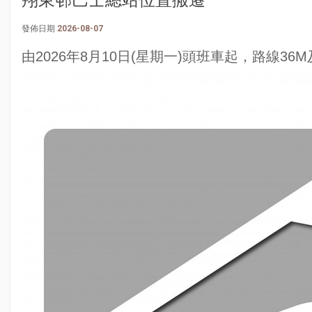
翔東邨巴士總站位置搬遷
發佈日期
2026-08-07
由
2026
年
8
月
10
日
(
星期一
)
頭班車起，路線
36M