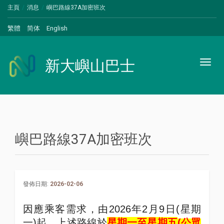
主頁
消息
嶼巴路線37A加密班次
繁體
简体
English
新大嶼山巴士
Toggl
naviga
嶼巴路線37A加密班次
發佈日期:
2026-02-06
因應乘客需求，由
2026
年
2
月
9
日
(
星期
一
)
起，上述路線於
星期一至星期五
(
公眾