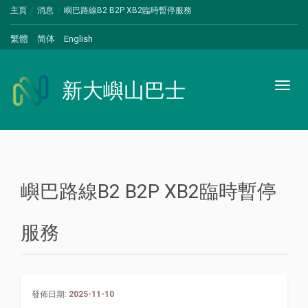
主頁
消息
嶼巴路線B2 B2P XB2臨時暫停服務
繁體
简体
English
新大嶼山巴士
Toggl
naviga
嶼巴路線B2 B2P XB2臨時暫停
服務
發佈日期:
2025-11-10