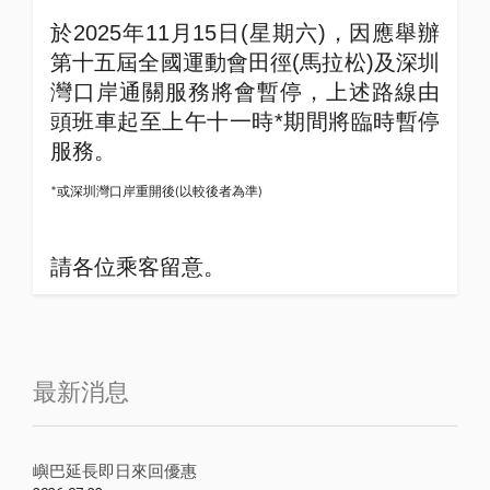
於
2025
年
11
月
15
日
(
星期六
)
，因應舉辦
第十五屆全國運動會田徑
(
馬拉松
)
及深圳
灣口岸通關服務將會暫停，上述路線由
頭班車起至上午十一時
*
期間將臨時暫停
服務。
或深圳灣口岸重開後
以較後者為準
*
(
)
請各位乘客留意。
最新消息
嶼巴延長即日來回優惠