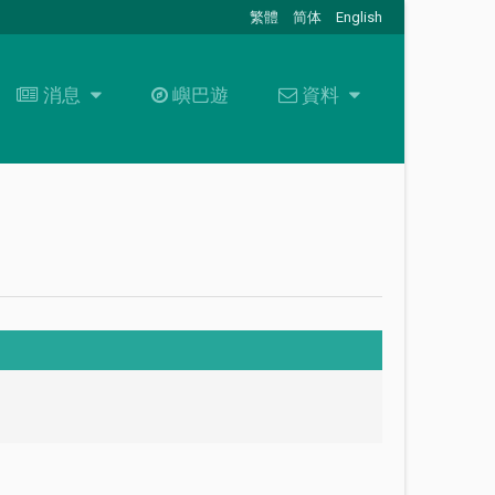
繁體
简体
English
消息
消息
嶼巴遊
資料
資料
最新消息
關於我們
招標通告
資料下載
+
聯絡我們
常見問題
職位空缺