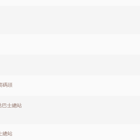
窩碼頭
涌站巴士總站
士總站