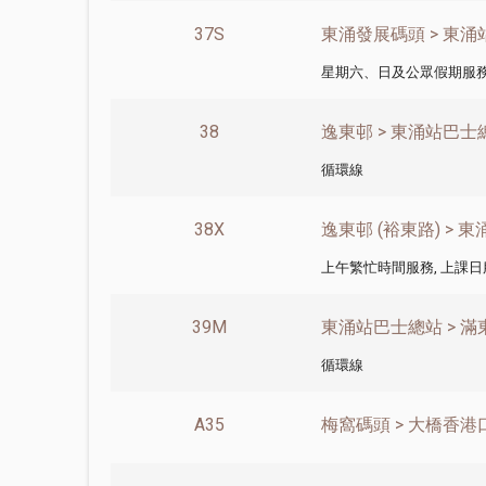
37S
東涌發展碼頭 > 東
星期六、日及公眾假期服
38
逸東邨 > 東涌站巴士總
循環線
38X
逸東邨 (裕東路) > 
上午繁忙時間服務, 上課日
39M
東涌站巴士總站 > 滿東
循環線
A35
梅窩碼頭 > 大橋香港