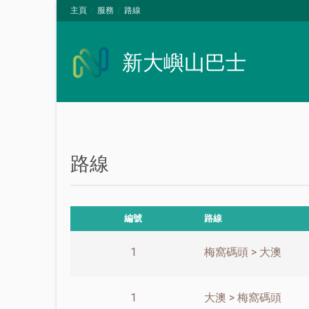
主頁
服務
路線
新大嶼山巴士
路線
編號
路線
1
梅窩碼頭 > 大澳
1
大澳 > 梅窩碼頭