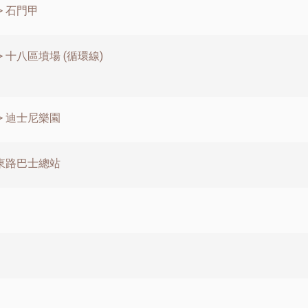
> 石門甲
 十八區墳場 (循環線)
> 迪士尼樂園
達東路巴士總站