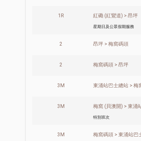
1R
紅磡 (紅鸞道) > 昂坪
星期日及公眾假期服務
2
昂坪 > 梅窩碼頭
2
梅窩碼頭 > 昂坪
3M
東涌站巴士總站 > 梅
3M
梅窩 (貝澳開) > 東
特別班次
3M
梅窩碼頭 > 東涌站巴