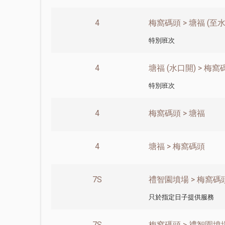
4
梅窩碼頭 > 塘福 (至水
特別班次
4
塘福 (水口開) > 梅窩
特別班次
4
梅窩碼頭 > 塘福
4
塘福 > 梅窩碼頭
7S
禮智園墳場 > 梅窩碼
只於指定日子提供服務
7S
梅窩碼頭 > 禮智園墳