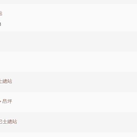
站
務
士總站
 昂坪
路巴士總站