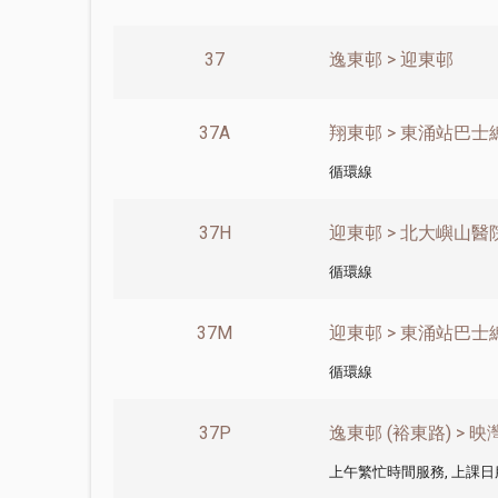
37
逸東邨 > 迎東邨
37A
翔東邨 > 東涌站巴士總
循環線
37H
迎東邨 > 北大嶼山醫院
循環線
37M
迎東邨 > 東涌站巴士總
循環線
37P
逸東邨 (裕東路) > 映
上午繁忙時間服務, 上課日