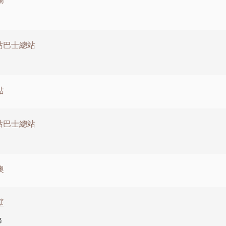
涌站巴士總站
站
涌站巴士總站
澳
壁
務