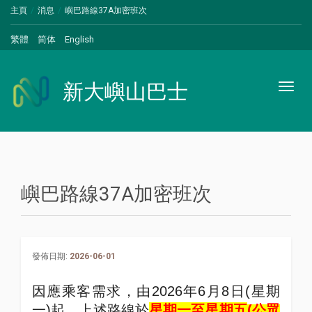
主頁
消息
嶼巴路線37A加密班次
繁體
简体
English
新大嶼山巴士
Toggl
naviga
嶼巴路線37A加密班次
發佈日期:
2026-06-01
因應乘客需求，由
2026
年
6
月
8
日
(
星期
一
)
起，上述路線於
星期一至星期五
(
公眾