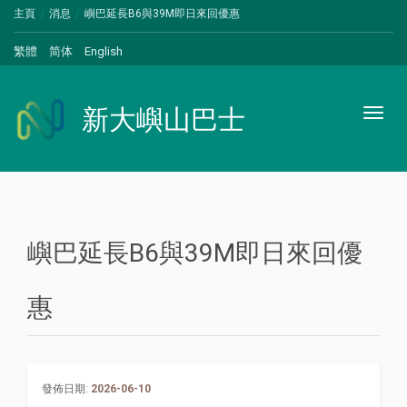
主頁
消息
嶼巴延長B6與39M即日來回優惠
繁體
简体
English
新大嶼山巴士
Toggl
naviga
嶼巴延長B6與39M即日來回優
惠
發佈日期:
2026-06-10