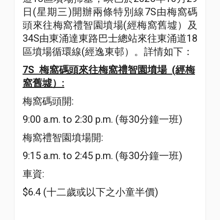
日(星期三)開辦兩條特別線7S由梅窩碼
頭來往梅窩禮智園墳場(經梅窩舊墟）及
34S由東涌達東路巴士總站來往東涌道18
區墳場循環線(經逸東邨）。詳情如下：
7S 梅窩碼頭
來往梅窩
禮智園墳場 (經梅
窩舊
墟
）:
梅窩碼頭開:
9:00 a.m. to 2:30 p.m. (每30分鐘一班)
梅窩禮智園墳場開:
9:15 a.m. to 2:45 p.m. (每30分鐘一班)
車資:
$6.4 (十二歲或以下之小童半價)