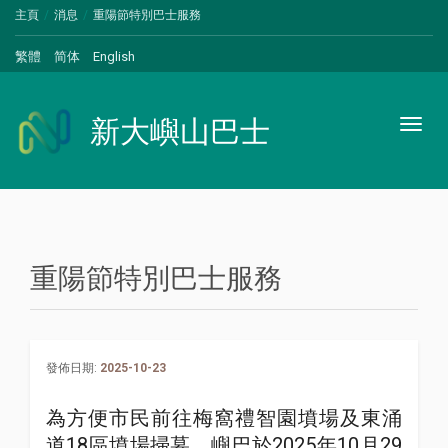
主頁
消息
重陽節特別巴士服務
繁體
简体
English
新大嶼山巴士
Toggl
naviga
重陽節特別巴士服務
發佈日期:
2025-10-23
為方便市民前往梅窩禮智園墳場及東涌
道18區墳場掃墓，嶼巴於2025年10月29