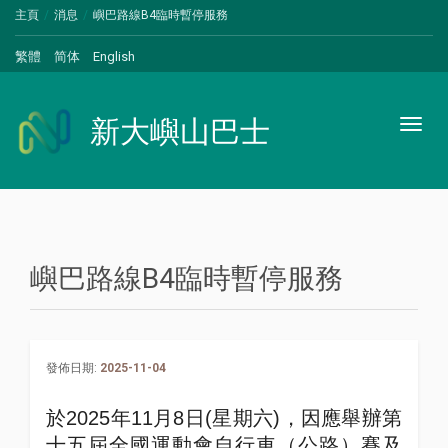
主頁
消息
嶼巴路線B4臨時暫停服務
繁體
简体
English
新大嶼山巴士
Toggl
naviga
嶼巴路線B4臨時暫停服務
發佈日期:
2025-11-04
於
2025
年
11
月
8
日
(
星期六
)
，因應舉辦第
十五屆全國運動會自行車（公路）賽及