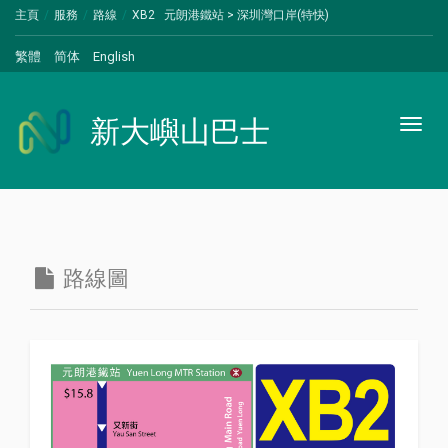
主頁
服務
路線
XB2 元朗港鐵站 > 深圳灣口岸(特快)
繁體
简体
English
新大嶼山巴士
Toggl
naviga
路線圖