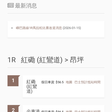
最新消息
嶼巴路線1R馬拉松比賽改道消息
(2026-01-15)
1R 紅磡 (紅鸞道) > 昂坪
1
紅磡
假日車資: $56.5
地圖
巴士預計抵站時間
(紅鸞
道)
2
尖東港
假日車資: $56.5
地圖
巴士預計抵站時間