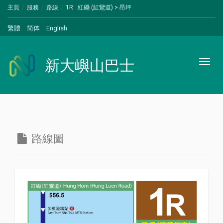
主頁
服務
路線
1R 紅磡 (紅鸞道) > 昂坪
繁體
简体
English
新大嶼山巴士
Toggl
naviga
路線圖