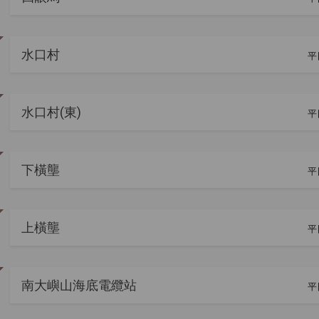
水口村
平
水口村(東)
平
下橫壟
平
上橫壟
平
南大嶼山海底電纜站
平