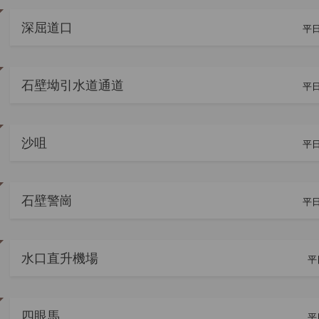
深屈道口
平日
石壁坳引水道通道
平日
沙咀
平日
石壁警崗
平日
水口直升機場
平
四眼馬
平