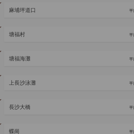
麻埔坪道口
平
塘福村
平
塘福海灘
平
上長沙泳灘
平
長沙大橋
平
蝶崗
平