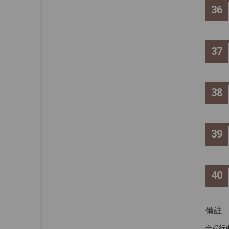
36
37
38
39
40
備註
全程行車