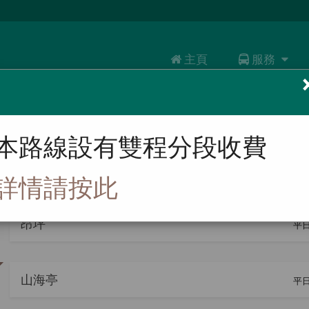
主頁
服務
服務
路線
乘客資訊
本路線設有雙程分段收費
大嶼山周遊券
 昂坪 > 東涌達東路巴士總站
詳情請按此
昂坪
平日
山海亭
平日