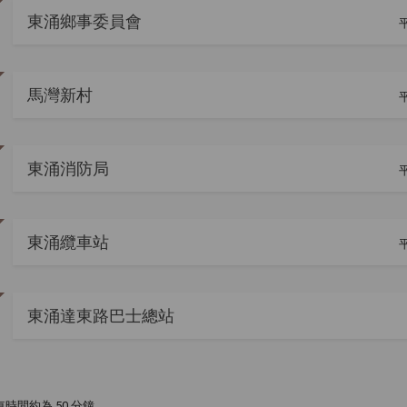
東涌鄉事委員會
平
馬灣新村
平
東涌消防局
平
東涌纜車站
平
東涌達東路巴士總站
時間約為 50 分鐘