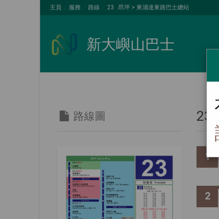
主頁
服務
路線
23 昂坪 > 東涌達東路巴士總站
新大嶼山巴士
23
路線圖
1
2