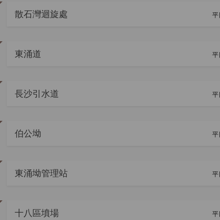
散石灣迴旋處
平
東涌道
平
長沙引水道
平
伯公坳
平
東涌坳管理站
平
十八區墳場
平