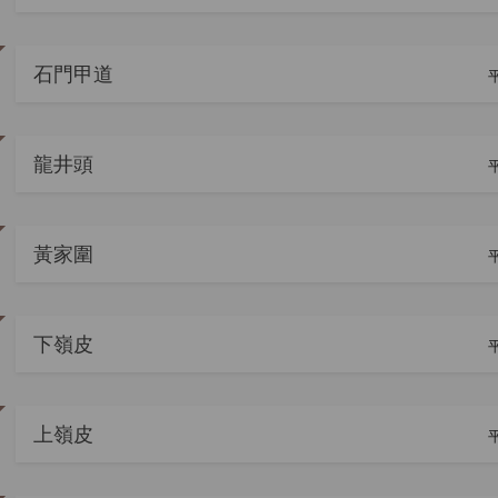
石門甲道
平
龍井頭
平
黃家圍
平
下嶺皮
平
上嶺皮
平