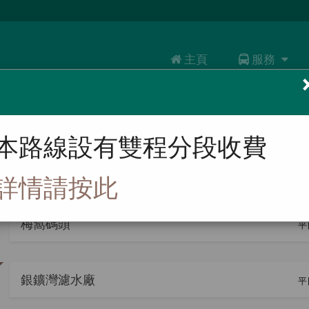
主頁
服務
服務
路線
乘客資訊
本路線設有雙程分段收費
大嶼山周遊券
梅窩碼頭 > 塘福
詳情請按此
梅窩碼頭
平
銀鑛灣濾水廠
平