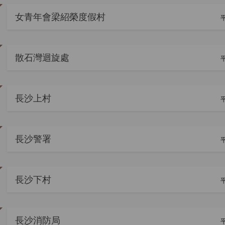
女青年會梁紹榮度假村
平
散石灣迴旋處
平
長沙上村
平
長沙警署
平
長沙下村
平
長沙消防局
平