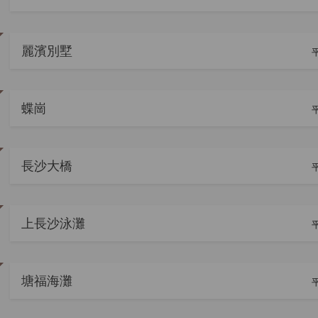
麗濱別墅
平
蝶崗
平
長沙大橋
平
上長沙泳灘
平
塘福海灘
平