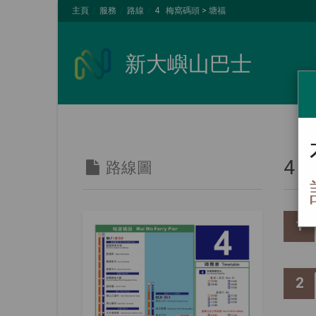
主頁
服務
路線
4 梅窩碼頭 > 塘福
新大嶼山巴士
4 
路線圖
1
2