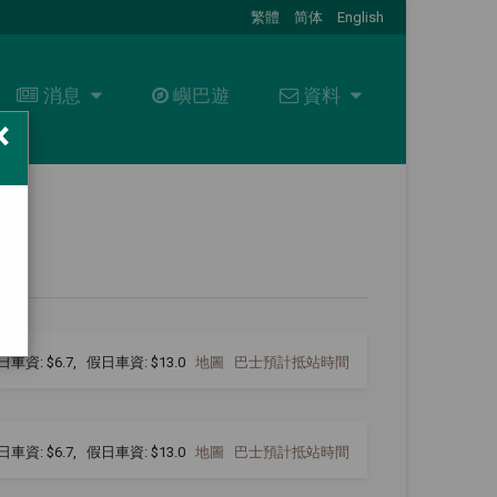
繁體
简体
English
消息
消息
嶼巴遊
資料
資料
×
最新消息
關於我們
招標通告
資料下載
+
聯絡我們
常見問題
職位空缺
日車資: $6.7, 假日車資: $13.0
地圖
巴士預計抵站時間
日車資: $6.7, 假日車資: $13.0
地圖
巴士預計抵站時間