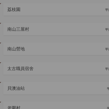
荔枝園
平
南山三屋村
平
南山營地
平
太古職員宿舍
平
貝澳油站
平
老圍村
平