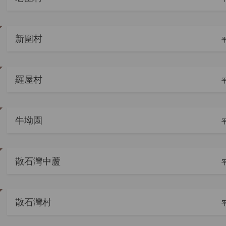
新圍村
平
羅屋村
平
牛坳園
平
散石灣中蘆
平
散石灣村
平