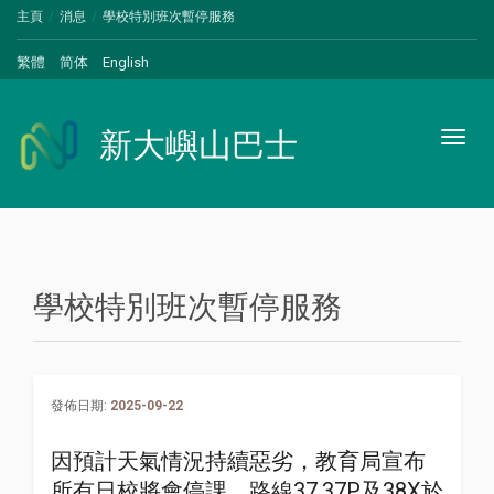
主頁
消息
學校特別班次暫停服務
繁體
简体
English
新大嶼山巴士
Toggl
naviga
學校特別班次暫停服務
發佈日期:
2025-09-22
因預計天氣情況持續惡劣，教育局宣布
所有日校將會停課，路線37,37P及38X於