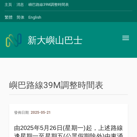
主頁
消息
嶼巴路線39M調整時間表
繁體
简体
English
新大嶼山巴士
Toggl
naviga
嶼巴路線39M調整時間表
發佈日期:
2025-05-21
由
2025
年
5
月
26
日
(
星期一
)
起，上述路線
逢星期一至星期五
(
公眾假期除外
)
由東涌