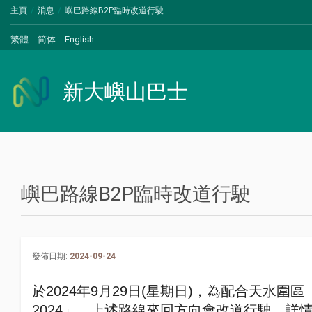
主頁
消息
嶼巴路線B2P臨時改道行駛
繁體
简体
English
新大嶼山巴士
嶼巴路線B2P臨時改道行駛
發佈日期:
2024-09-24
於
2024
年
9
月
29
日
(
星期日
)
，為配合天水圍區
2024
」，上述路線來回方向會改道行駛，詳