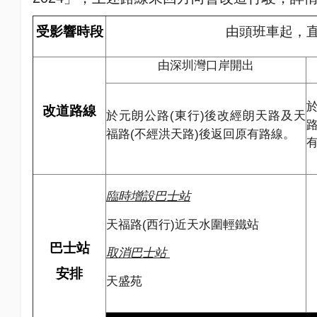
受影響時段
由頭班車起，
由深圳灣口岸開出
改道路線
(
)
於元朗公路
東行
後改經朗天路及天
(
)
福路
不經洪天路
後返回原有路線
。
臨時增設巴士站
(
)
天福路
西行
近天水圍輕鐵站
巴士站
取消巴士站
安排
天盛苑